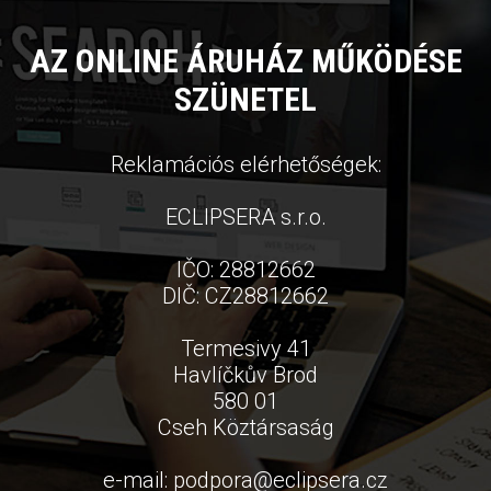
AZ ONLINE ÁRUHÁZ MŰKÖDÉSE
SZÜNETEL
Reklamációs elérhetőségek:
ECLIPSERA s.r.o.
IČO: 28812662
DIČ: CZ28812662
Termesivy 41
Havlíčkův Brod
580 01
Cseh Köztársaság
e-mail:
podpora
@
eclipsera.cz