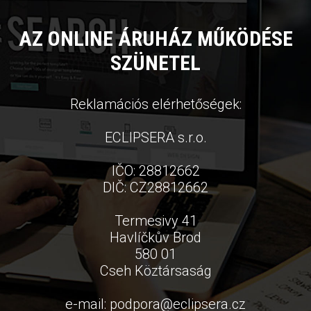
AZ ONLINE ÁRUHÁZ MŰKÖDÉSE
SZÜNETEL
Reklamációs elérhetőségek:
ECLIPSERA s.r.o.
IČO: 28812662
DIČ: CZ28812662
Termesivy 41
Havlíčkův Brod
580 01
Cseh Köztársaság
e-mail:
podpora
@
eclipsera.cz