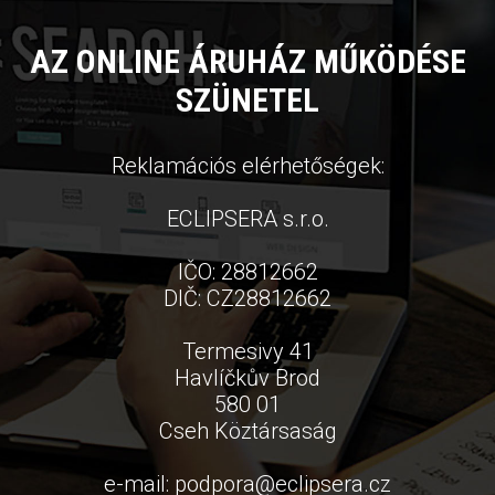
AZ ONLINE ÁRUHÁZ MŰKÖDÉSE
SZÜNETEL
Reklamációs elérhetőségek:
ECLIPSERA s.r.o.
IČO: 28812662
DIČ: CZ28812662
Termesivy 41
Havlíčkův Brod
580 01
Cseh Köztársaság
e-mail:
podpora
@
eclipsera.cz