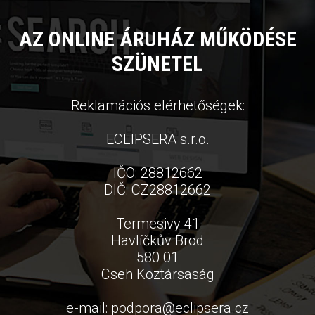
AZ ONLINE ÁRUHÁZ MŰKÖDÉSE
SZÜNETEL
Reklamációs elérhetőségek:
ECLIPSERA s.r.o.
IČO: 28812662
DIČ: CZ28812662
Termesivy 41
Havlíčkův Brod
580 01
Cseh Köztársaság
e-mail:
podpora
@
eclipsera.cz