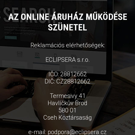
AZ ONLINE ÁRUHÁZ MŰKÖDÉSE
SZÜNETEL
Reklamációs elérhetőségek:
ECLIPSERA s.r.o.
IČO: 28812662
DIČ: CZ28812662
Termesivy 41
Havlíčkův Brod
580 01
Cseh Köztársaság
e-mail:
podpora
@
eclipsera.cz