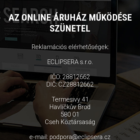
AZ ONLINE ÁRUHÁZ MŰKÖDÉSE
SZÜNETEL
Reklamációs elérhetőségek:
ECLIPSERA s.r.o.
IČO: 28812662
DIČ: CZ28812662
Termesivy 41
Havlíčkův Brod
580 01
Cseh Köztársaság
e-mail:
podpora
@
eclipsera.cz