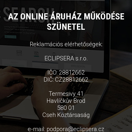
AZ ONLINE ÁRUHÁZ MŰKÖDÉSE
SZÜNETEL
Reklamációs elérhetőségek:
ECLIPSERA s.r.o.
IČO: 28812662
DIČ: CZ28812662
Termesivy 41
Havlíčkův Brod
580 01
Cseh Köztársaság
e-mail:
podpora
@
eclipsera.cz