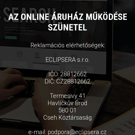
AZ ONLINE ÁRUHÁZ MŰKÖDÉSE
SZÜNETEL
Reklamációs elérhetőségek:
ECLIPSERA s.r.o.
IČO: 28812662
DIČ: CZ28812662
Termesivy 41
Havlíčkův Brod
580 01
Cseh Köztársaság
e-mail:
podpora
@
eclipsera.cz