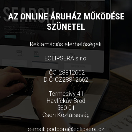
AZ ONLINE ÁRUHÁZ MŰKÖDÉSE
SZÜNETEL
Reklamációs elérhetőségek:
ECLIPSERA s.r.o.
IČO: 28812662
DIČ: CZ28812662
Termesivy 41
Havlíčkův Brod
580 01
Cseh Köztársaság
e-mail:
podpora
@
eclipsera.cz