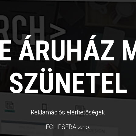
NE ÁRUHÁZ 
SZÜNETEL
Reklamációs elérhetőségek:
ECLIPSERA s.r.o.