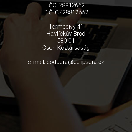
IČO: 28812662
DIČ: CZ28812662
Termesivy 41
Havlíčkův Brod
580 01
Cseh Köztársaság
e-mail:
podpora
@
eclipsera.cz